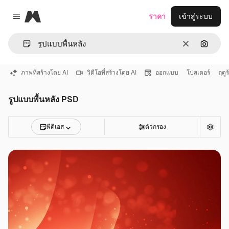
Magnific
ราคา
เข้าสู่ระบบ
Close menu
ชัดเจน
ค้นหาต
ภาพที่สร้างโดย AI
วิดีโอที่สร้างโดย AI
ออกแบบ
โปสเตอร์
ฤดูร
รูปแบบพื้นหลัง PSD
พีดีเอส
ตัวกรอง