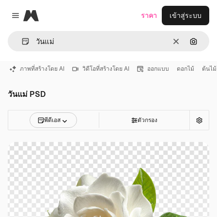
Magnific
ราคา
เข้าสู่ระบบ
Close menu
ชัดเจน
ค้นหาต
ภาพที่สร้างโดย AI
วิดีโอที่สร้างโดย AI
ออกแบบ
ดอกไม้
ต้นไม้
วันแม่ PSD
พีดีเอส
ตัวกรอง