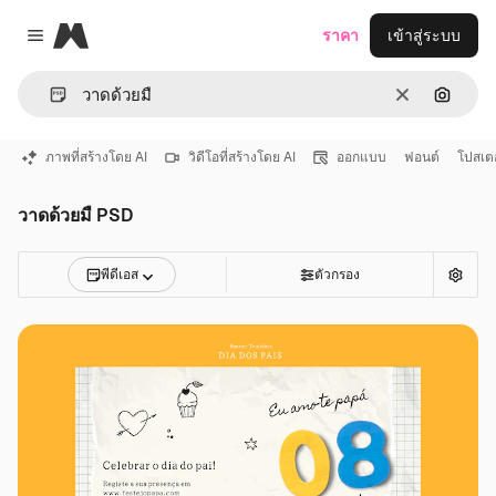
Magnific
ราคา
เข้าสู่ระบบ
Close menu
ชัดเจน
ค้นหาต
ภาพที่สร้างโดย AI
วิดีโอที่สร้างโดย AI
ออกแบบ
ฟอนต์
โปสเตอ
วาดด้วยมื PSD
พีดีเอส
ตัวกรอง