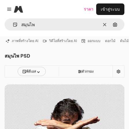
Magnific
ราคา
เข้าสู่ระบบ
Close menu
ชัดเจน
ค้นหาต
ภาพที่สร้างโดย AI
วิดีโอที่สร้างโดย AI
ออกแบบ
ดอกไม้
ต้นไม้
สมุนไพ PSD
พีดีเอส
ตัวกรอง