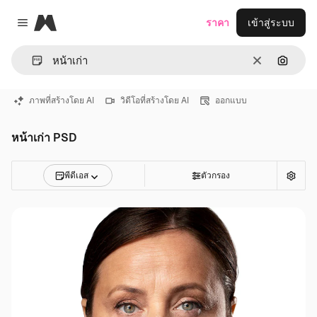
Magnific
ราคา
เข้าสู่ระบบ
Close menu
ชัดเจน
ค้นหาต
ภาพที่สร้างโดย AI
วิดีโอที่สร้างโดย AI
ออกแบบ
หน้าเก่า PSD
พีดีเอส
ตัวกรอง