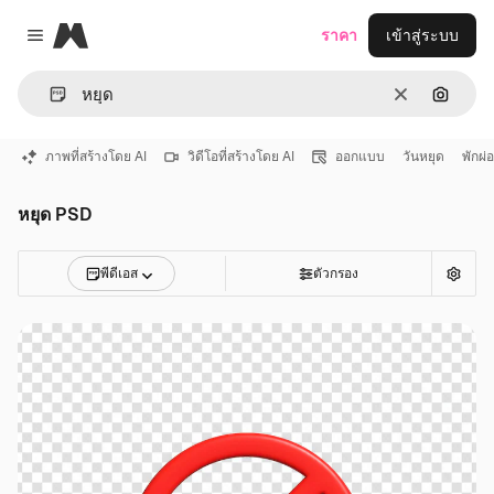
Magnific
ราคา
เข้าสู่ระบบ
Close menu
ชัดเจน
ค้นหาต
ภาพที่สร้างโดย AI
วิดีโอที่สร้างโดย AI
ออกแบบ
วันหยุด
พักผ่
หยุด PSD
พีดีเอส
ตัวกรอง