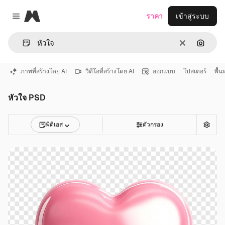
Magnific
ราคา
เข้าสู่ระบบ
Close menu
ชัดเจน
ค้นหาต
ภาพที่สร้างโดย AI
วิดีโอที่สร้างโดย AI
ออกแบบ
โปสเตอร์
พื้น
หัวใจ PSD
พีดีเอส
ตัวกรอง