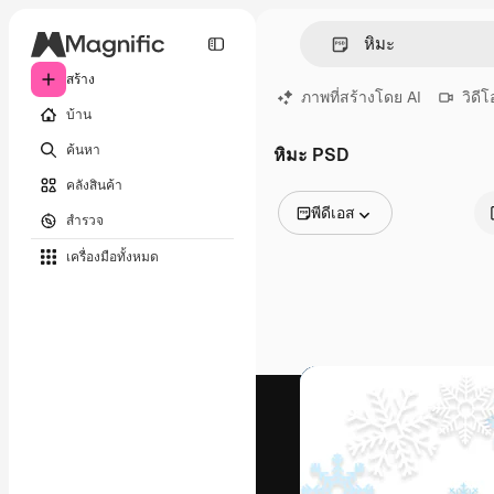
สร้าง
ภาพที่สร้างโดย AI
วิดีโ
บ้าน
ค้นหา
หิมะ PSD
คลังสินค้า
พีดีเอส
สำรวจ
รูปภาพทั้งหมด
เครื่องมือทั้งหมด
เวกเตอร์
ภาพประกอบ
ภาพถ่าย
พีดีเอส
เทมเพลต
โมเดลจำลอง
วิดีโอ
คลิปวิดีโอ
โมชั่นกราฟิก
เทมเพลตวิดีโอ
ไอคอน
แบบจำลอง 3 มิติ
แบบอักษร