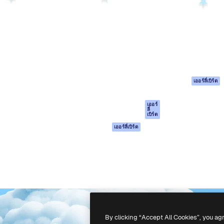
รรค์เพื่อผลักดันผลงานที่ดี
Spaces
Academy
ใช้งานกว่า 1 ล้านราย
ผู้ช่วย AI
เอกสาร
อทีฟ, บริษัท, เอเจนซี และสตูดิ
เครื่องมือสร้าง
การสนับสนุน
รูปภาพด้วย AI
เงื่อนไขการใช้งา
เครื่องมือสร้างวิดีโอ
นโยบายความเป็น
ด้วย AI
ส่วนตัว
เครื่องกำเนิดเสียง AI
ต้นฉบับ
เออร์ลี่เบิร์ด
สต็อกเนื้อหา
นโยบายคุกกี้
MCP สำหรับ
ศูนย์ความน่าเชื่อถ
เออร์
ลี่
Claude/ChatGPT
เบิร์ด
พันธมิตร
Agents
เออร์ลี่เบิร์ด
ธุรกิจ
เอพีไอ
แอปมือถือ
เครื่องมือ Magnific
ทั้งหมด
-
2026
Freepik Company S.L.U.
สงวนลิขสิทธิ์
.
By clicking “Accept All Cookies”, you ag