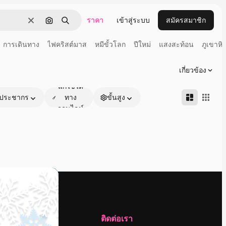
ราคา
เข้าสู่ระบบ
สมัครสมาชิก
ชัดเจน
ค้นหาตามรูปภาพ
ค้นหา
การเดินทาง
ไฟคริสต์มาส
หมีขั้วโลก
ปีใหม่
แสงสะท้อน
ภูเขาหิ
เกี่ยวข้อง
แก้ไขได้
ประชากร
ทาง
ขั้นสูง
ออนไลน์
บริษัท
ติดต่อเรา