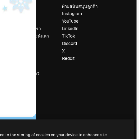
ราคา
ฝ่ายสนับสนุนลูกค้า
เกี่ยวกับเรา
Instagram
รีวิว
YouTube
น
ร่วมงานกับเรา
LinkedIn
แนวโน้มการค้นหา
TikTok
บล็อก
Discord
กิจกรรม
X
Slidesgo
Reddit
ือ
ขายเนื้อหา
ห้องแถลงข่าว
กำลังมองหา
magnific.ai
ree to the storing of cookies on your device to enhance site