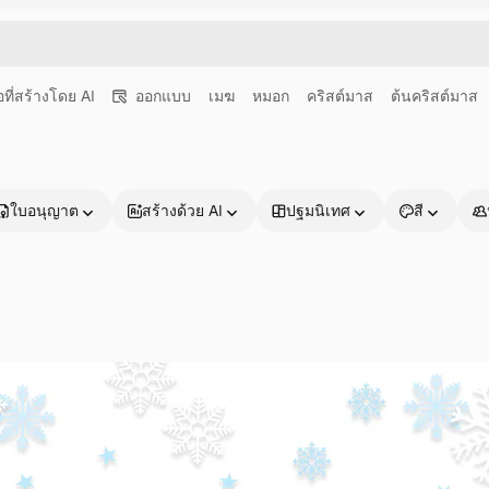
อที่สร้างโดย AI
ออกแบบ
เมฆ
หมอก
คริสต์มาส
ต้นคริสต์มาส
ใบอนุญาต
สร้างด้วย AI
ปฐมนิเทศ
สี
ผลิตภัณฑ์
เริ่มต้นใช้งาน