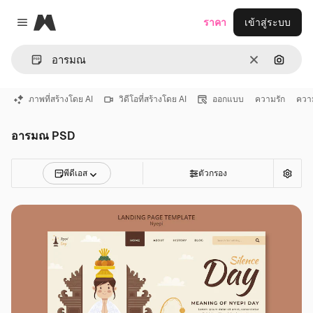
Magnific
ราคา
เข้าสู่ระบบ
Close menu
ชัดเจน
ค้นหาต
ภาพที่สร้างโดย AI
วิดีโอที่สร้างโดย AI
ออกแบบ
ความรัก
ควา
อารมณ PSD
พีดีเอส
ตัวกรอง