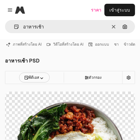
Magnific
ราคา
เข้าสู่ระบบ
Close menu
ชัดเจน
ค้นหาต
ภาพที่สร้างโดย AI
วิดีโอที่สร้างโดย AI
ออกแบบ
ชา
ข้าวผัด
อาหารเช้า PSD
พีดีเอส
ตัวกรอง