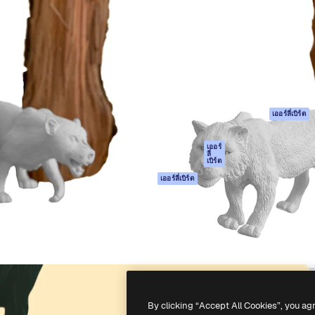
รรค์เพื่อผลักดันผลงานที่ดี
Spaces
Academy
ใช้งานกว่า 1 ล้านราย
ผู้ช่วย AI
เอกสาร
อทีฟ, บริษัท, เอเจนซี และสตูดิ
เครื่องมือสร้าง
การสนับสนุน
รูปภาพด้วย AI
เงื่อนไขการใช้งา
เครื่องมือสร้างวิดีโอ
นโยบายความเป็น
ด้วย AI
ส่วนตัว
เครื่องกำเนิดเสียง AI
ต้นฉบับ
เออร์ลี่เบิร์ด
สต็อกเนื้อหา
นโยบายคุกกี้
MCP สำหรับ
ศูนย์ความน่าเชื่อถ
เออร์
ลี่
Claude/ChatGPT
เบิร์ด
พันธมิตร
Agents
เออร์ลี่เบิร์ด
ธุรกิจ
เอพีไอ
แอปมือถือ
เครื่องมือ Magnific
ทั้งหมด
-
2026
Freepik Company S.L.U.
สงวนลิขสิทธิ์
.
By clicking “Accept All Cookies”, you ag