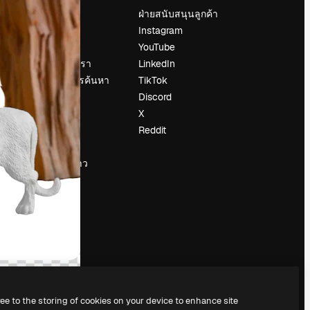
ราคา
ฝ่ายสนับสนุนลูกค้า
เกี่ยวกับเรา
Instagram
รีวิว
YouTube
น
ร่วมงานกับเรา
LinkedIn
แนวโน้มการค้นหา
TikTok
บล็อก
Discord
กิจกรรม
X
Slidesgo
Reddit
ือ
ขายเนื้อหา
ห้องแถลงข่าว
กำลังมองหา
magnific.ai
ree to the storing of cookies on your device to enhance site