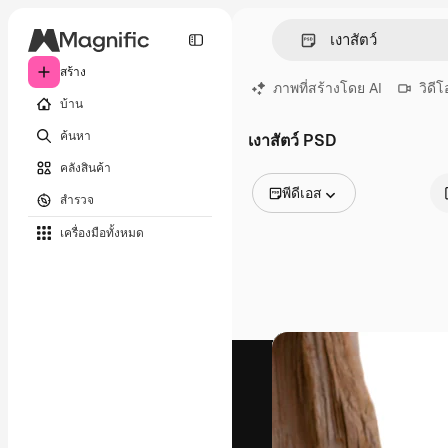
สร้าง
ภาพที่สร้างโดย AI
วิดีโ
บ้าน
ค้นหา
เงาสัตว์ PSD
คลังสินค้า
พีดีเอส
สำรวจ
รูปภาพทั้งหมด
เครื่องมือทั้งหมด
เวกเตอร์
ภาพประกอบ
ภาพถ่าย
พีดีเอส
เทมเพลต
โมเดลจำลอง
วิดีโอ
คลิปวิดีโอ
โมชั่นกราฟิก
เทมเพลตวิดีโอ
ไอคอน
แบบจำลอง 3 มิติ
แบบอักษร