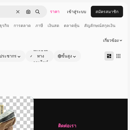
ราคา
เข้าสู่ระบบ
สมัครสมาชิก
ชัดเจน
ค้นหาตามรูปภาพ
ค้นหา
ธุรกิจ
การตลาด
ภาษี
เงินสด
ตลาดหุ้น
สัญลักษณ์สกุลเงิน
เกี่ยวข้อง
แก้ไขได้
ประชากร
ทาง
ขั้นสูง
ออนไลน์
บริษัท
ติดต่อเรา