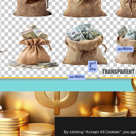
รรค์เพื่อผลักดันผลงานที่ดี
Spaces
Academy
ใช้งานกว่า 1 ล้านราย
ผู้ช่วย AI
เอกสาร
อทีฟ, บริษัท, เอเจนซี และสตูดิ
เครื่องมือสร้าง
การสนับสนุน
รูปภาพด้วย AI
เงื่อนไขการใช้งา
เครื่องมือสร้างวิดีโอ
นโยบายความเป็น
ด้วย AI
ส่วนตัว
เครื่องกำเนิดเสียง AI
ต้นฉบับ
เออร์ลี่เบิร์ด
สต็อกเนื้อหา
นโยบายคุกกี้
MCP สำหรับ
ศูนย์ความน่าเชื่อถ
เออร์
ลี่
Claude/ChatGPT
เบิร์ด
พันธมิตร
Agents
เออร์ลี่เบิร์ด
ธุรกิจ
เอพีไอ
แอปมือถือ
เครื่องมือ Magnific
ทั้งหมด
-
2026
Freepik Company S.L.U.
สงวนลิขสิทธิ์
.
By clicking “Accept All Cookies”, you ag