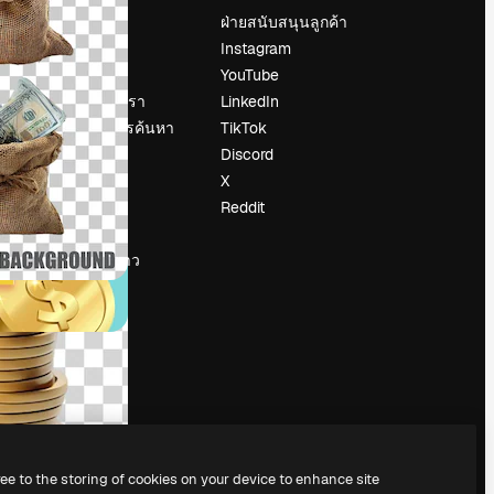
ราคา
ฝ่ายสนับสนุนลูกค้า
เกี่ยวกับเรา
Instagram
รีวิว
YouTube
น
ร่วมงานกับเรา
LinkedIn
แนวโน้มการค้นหา
TikTok
บล็อก
Discord
กิจกรรม
X
Slidesgo
Reddit
ือ
ขายเนื้อหา
ห้องแถลงข่าว
กำลังมองหา
magnific.ai
ree to the storing of cookies on your device to enhance site