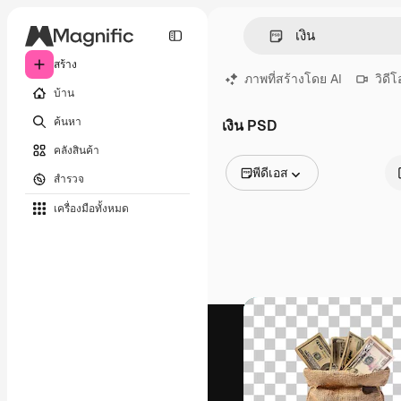
สร้าง
ภาพที่สร้างโดย AI
วิดีโ
บ้าน
ค้นหา
เงิน PSD
คลังสินค้า
พีดีเอส
สำรวจ
รูปภาพทั้งหมด
เครื่องมือทั้งหมด
เวกเตอร์
ภาพประกอบ
ภาพถ่าย
พีดีเอส
เทมเพลต
โมเดลจำลอง
วิดีโอ
คลิปวิดีโอ
โมชั่นกราฟิก
เทมเพลตวิดีโอ
ไอคอน
แบบจำลอง 3 มิติ
แบบอักษร