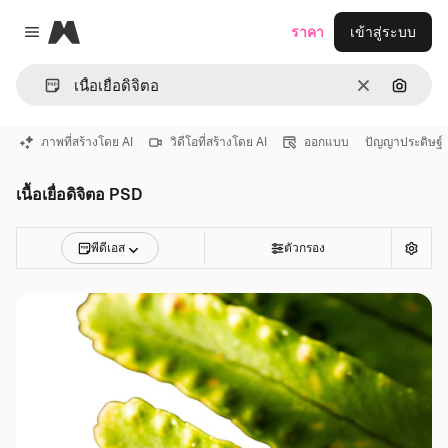
Magnific
ราคา
เข้าสู่ระบบ
Close menu
ชัดเจน
ค้นหาต
ภาพที่สร้างโดย AI
วิดีโอที่สร้างโดย AI
ออกแบบ
ปัญญาประดิษฐ์
เนื้อเยื่อดิจิตอ PSD
พีดีเอส
ตัวกรอง