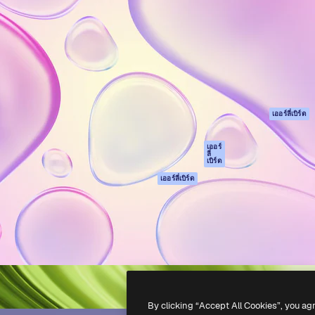
รรค์เพื่อผลักดันผลงานที่ดี
Spaces
Academy
ใช้งานกว่า 1 ล้านราย
ผู้ช่วย AI
เอกสาร
อทีฟ, บริษัท, เอเจนซี และสตูดิ
เครื่องมือสร้าง
การสนับสนุน
รูปภาพด้วย AI
เงื่อนไขการใช้งา
เครื่องมือสร้างวิดีโอ
นโยบายความเป็น
ด้วย AI
ส่วนตัว
เครื่องกำเนิดเสียง AI
ต้นฉบับ
เออร์ลี่เบิร์ด
สต็อกเนื้อหา
นโยบายคุกกี้
MCP สำหรับ
ศูนย์ความน่าเชื่อถ
เออร์
ลี่
Claude/ChatGPT
เบิร์ด
พันธมิตร
Agents
เออร์ลี่เบิร์ด
ธุรกิจ
เอพีไอ
แอปมือถือ
เครื่องมือ Magnific
ทั้งหมด
-
2026
Freepik Company S.L.U.
สงวนลิขสิทธิ์
.
By clicking “Accept All Cookies”, you ag