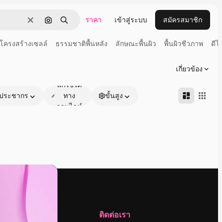
ราคา
เข้าสู่ระบบ
สมัครสมาชิก
ชัดเจน
ค้นหาตามรูปภาพ
ค้นหา
โครงสร้างเซลล์
ธรรมชาติพื้นหลัง
ลักษณะพื้นผิว
พื้นผิวชีวภาพ
ดีไ
เกี่ยวข้อง
แก้ไขได้
ประชากร
ทาง
ขั้นสูง
ออนไลน์
บริษัท
ติดต่อเรา