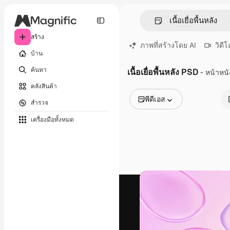
สร้าง
ภาพที่สร้างโดย AI
วิดีโ
บ้าน
ค้นหา
เนื้อเยื่อพื้นหลัง PSD
- หน้าหนั
คลังสินค้า
พีดีเอส
สำรวจ
รูปภาพทั้งหมด
เครื่องมือทั้งหมด
เวกเตอร์
ภาพประกอบ
ภาพถ่าย
พีดีเอส
เทมเพลต
โมเดลจำลอง
วิดีโอ
คลิปวิดีโอ
โมชั่นกราฟิก
เทมเพลตวิดีโอ
ไอคอน
แบบจำลอง 3 มิติ
แบบอักษร