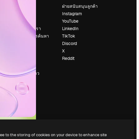
ราคา
ฝ่ายสนับสนุนลูกค้า
เกี่ยวกับเรา
Instagram
รีวิว
YouTube
น
ร่วมงานกับเรา
LinkedIn
แนวโน้มการค้นหา
TikTok
บล็อก
Discord
กิจกรรม
X
Slidesgo
Reddit
ือ
ขายเนื้อหา
ห้องแถลงข่าว
กำลังมองหา
magnific.ai
ree to the storing of cookies on your device to enhance site