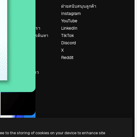
ราคา
ฝ่ายสนับสนุนลูกค้า
เกี่ยวกับเรา
Instagram
รีวิว
YouTube
น
ร่วมงานกับเรา
LinkedIn
แนวโน้มการค้นหา
TikTok
บล็อก
Discord
กิจกรรม
X
Slidesgo
Reddit
ือ
ขายเนื้อหา
ห้องแถลงข่าว
กำลังมองหา
magnific.ai
ree to the storing of cookies on your device to enhance site