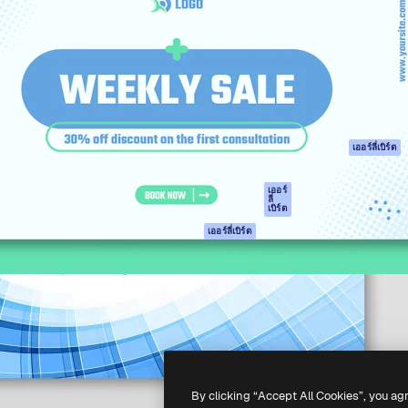
รรค์เพื่อผลักดันผลงานที่ดี
Spaces
Academy
ใช้งานกว่า 1 ล้านราย
ผู้ช่วย AI
เอกสาร
อทีฟ, บริษัท, เอเจนซี และสตูดิ
เครื่องมือสร้าง
การสนับสนุน
รูปภาพด้วย AI
เงื่อนไขการใช้งา
เครื่องมือสร้างวิดีโอ
นโยบายความเป็น
ด้วย AI
ส่วนตัว
เครื่องกำเนิดเสียง AI
ต้นฉบับ
เออร์ลี่เบิร์ด
สต็อกเนื้อหา
นโยบายคุกกี้
MCP สำหรับ
ศูนย์ความน่าเชื่อถ
เออร์
ลี่
Claude/ChatGPT
เบิร์ด
พันธมิตร
Agents
เออร์ลี่เบิร์ด
ธุรกิจ
เอพีไอ
แอปมือถือ
เครื่องมือ Magnific
ทั้งหมด
-
2026
Freepik Company S.L.U.
สงวนลิขสิทธิ์
.
By clicking “Accept All Cookies”, you ag