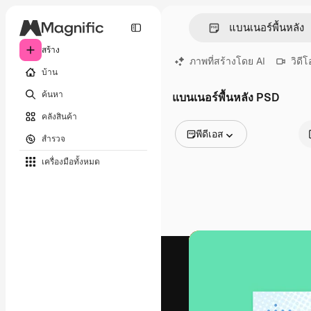
สร้าง
ภาพที่สร้างโดย AI
วิดีโ
บ้าน
ค้นหา
แบนเนอร์พื้นหลัง PSD
คลังสินค้า
พีดีเอส
สำรวจ
รูปภาพทั้งหมด
เครื่องมือทั้งหมด
เวกเตอร์
ภาพประกอบ
ภาพถ่าย
พีดีเอส
เทมเพลต
โมเดลจำลอง
วิดีโอ
คลิปวิดีโอ
โมชั่นกราฟิก
เทมเพลตวิดีโอ
ไอคอน
แบบจำลอง 3 มิติ
แบบอักษร