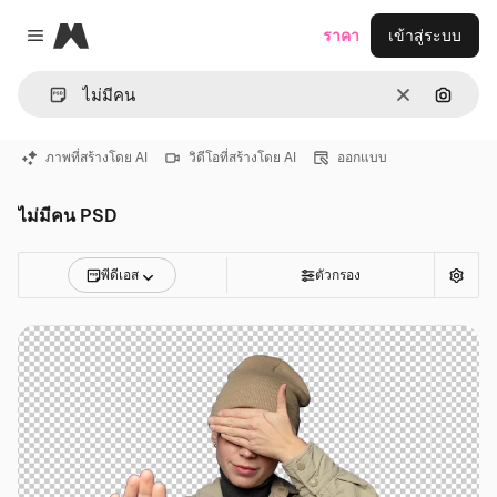
Magnific
ราคา
เข้าสู่ระบบ
Close menu
ชัดเจน
ค้นหาต
ภาพที่สร้างโดย AI
วิดีโอที่สร้างโดย AI
ออกแบบ
ไม่มีคน PSD
พีดีเอส
ตัวกรอง