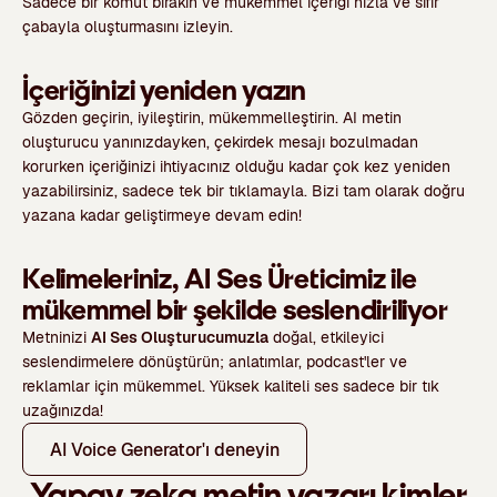
Sadece bir komut bırakın ve mükemmel içeriği hızla ve sıfır
çabayla oluşturmasını izleyin.
İçeriğinizi yeniden yazın
Gözden geçirin, iyileştirin, mükemmelleştirin. AI metin
oluşturucu yanınızdayken, çekirdek mesajı bozulmadan
korurken içeriğinizi ihtiyacınız olduğu kadar çok kez yeniden
yazabilirsiniz, sadece tek bir tıklamayla. Bizi tam olarak doğru
yazana kadar geliştirmeye devam edin!
Kelimeleriniz, AI Ses Üreticimiz ile
mükemmel bir şekilde seslendiriliyor
Metninizi
AI Ses Oluşturucumuzla
doğal, etkileyici
seslendirmelere dönüştürün; anlatımlar, podcast'ler ve
reklamlar için mükemmel. Yüksek kaliteli ses sadece bir tık
uzağınızda!
AI Voice Generator'ı deneyin
Yapay zeka metin yazarı kimler