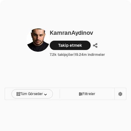
KamranAydinov
Takip etmek
Paylaşmak
7.2k takipçiler
|
19.24m i̇ndirmeler
Tüm Görseller
Filtreler