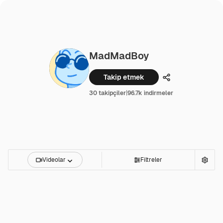
MadMadBoy
Takip etmek
Paylaşmak
30 takipçiler
|
96.7k i̇ndirmeler
Videolar
Filtreler