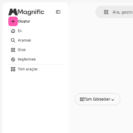
Oluştur
Ev
Aramak
Stok
Keşfetmek
Tüm araçlar
Tüm Görseller
Tüm Görseller
Vektörler
İllüstrasyonlar
Fotoğraflar
PSD
Şablonlar