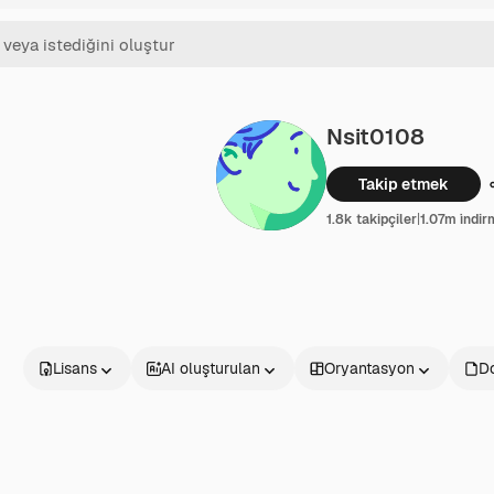
Nsit0108
Takip etmek
1.8k takipçiler
|
1.07m i̇ndi
Lisans
AI oluşturulan
Oryantasyon
D