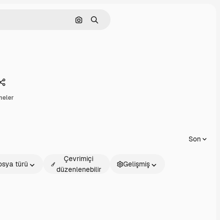
Görüntüyle ara
Aramak
Paylaşmak
rmeler
Son
Çevrimiçi
osya türü
Gelişmiş
düzenlenebilir