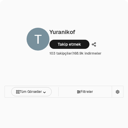
Yuranikof
Takip etmek
Paylaşmak
103 takipçiler
|
168.9k i̇ndirmeler
Tüm Görseller
Filtreler