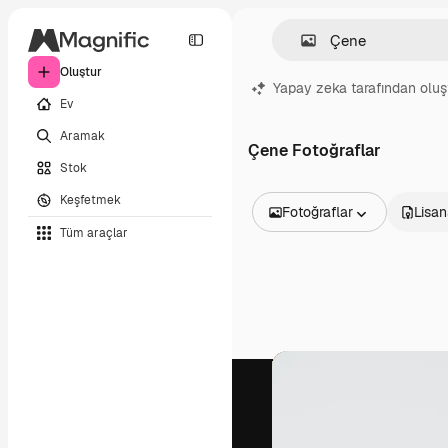
Oluştur
Yapay zeka tarafından oluş
Ev
Aramak
Çene Fotoğraflar
Stok
Keşfetmek
Fotoğraflar
Lisan
Tüm araçlar
Tüm Görseller
Vektörler
İllüstrasyonlar
Fotoğraflar
PSD
Şablonlar
Maketler
Videolar
Video çekimleri
Hareketli grafikler
Video şablonları
Simgeler
3D Modeller