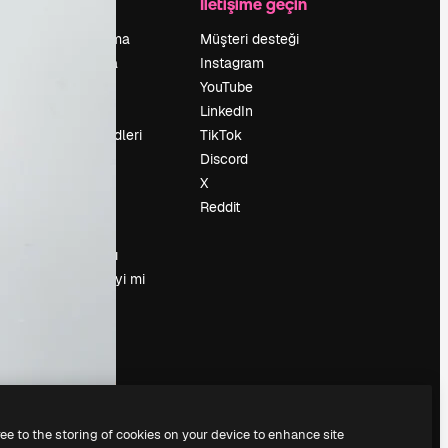
Şirket
İletişime geçin
Fiyatlandırma
Müşteri desteği
Hakkımızda
Instagram
Reviews
YouTube
Kariyer
LinkedIn
Arama trendleri
TikTok
Blog
Discord
Olaylar
X
Slidesgo
Reddit
İçerik satışı
Basın odası
Magnific.ai’yi mi
arıyorsun?
ree to the storing of cookies on your device to enhance site