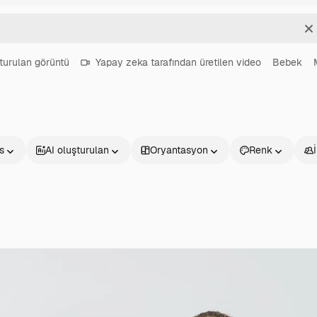
T
turulan görüntü
Yapay zeka tarafından üretilen video
Bebek
s
AI oluşturulan
Oryantasyon
Renk