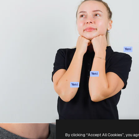
Ürünler
Başlayın
yöneteceğin yaratıcı platform.
Spaces
Academy
 işletmeler, ajanslar ve
AI Asistanı
Dokümantasyon
inde 1 milyondan fazla
AI Görüntü
Destek
Oluşturucu
Kullanım Şartları
AI video
Gizlilik Politikası
oluşturucu
Orijinaller
Yeni
AI ses oluşturucu
Çerez politikası
Stok içerik
Güven merkezi
Claude/ChatGPT
Satış ortakları
Yeni
için MCP
Kurumsal
Ajanlar
Yeni
API
Mobil Uygulama
Tüm Magnific
araçları
-
2026
Freepik Company S.L.U.
Her hakkı saklıdır
.
By clicking “Accept All Cookies”, you ag