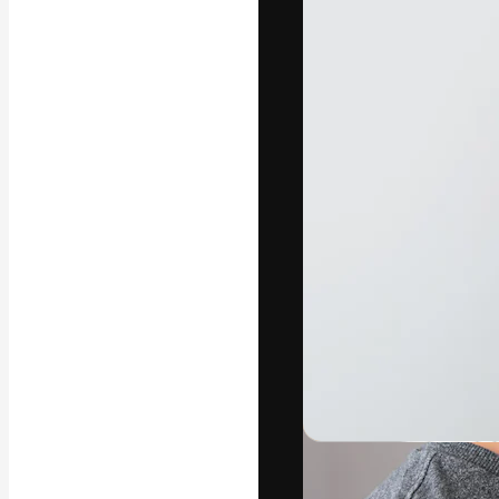
Yazı tipleri
En iyi işlerini 
Kreatif ekipler,
stüdyolar genel
abone.
Türkçe
Copyright © 2010