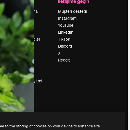
Şirket
İletişime geçin
Fiyatlandırma
Müşteri desteği
Hakkımızda
Instagram
Reviews
YouTube
Kariyer
LinkedIn
Arama trendleri
TikTok
Blog
Discord
Olaylar
X
Slidesgo
Reddit
İçerik satışı
Basın odası
Magnific.ai’yi mi
arıyorsun?
ree to the storing of cookies on your device to enhance site