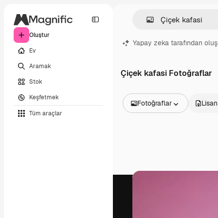
Oluştur
Yapay zeka tarafından oluş
Ev
Aramak
Çiçek kafasi Fotoğraflar
Stok
Keşfetmek
Fotoğraflar
Lisan
Tüm araçlar
Tüm Görseller
Vektörler
İllüstrasyonlar
Fotoğraflar
PSD
Şablonlar
Maketler
Videolar
Video çekimleri
Hareketli grafikler
Video şablonları
Simgeler
3D Modeller