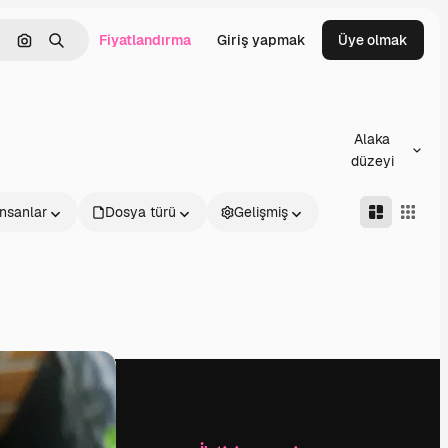
Fiyatlandırma
Giriş yapmak
Üye olmak
emizlemek
Görüntüyle ara
Aramak
Alaka
düzeyi
İnsanlar
Dosya türü
Gelişmiş