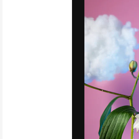
Yazı tipleri
En iyi işlerini 
Kreatif ekipler,
stüdyolar genel
abone.
Türkçe
Copyright © 2010