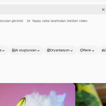
T
turulan görüntü
Yapay zeka tarafından üretilen video
s
AI oluşturulan
Oryantasyon
Renk