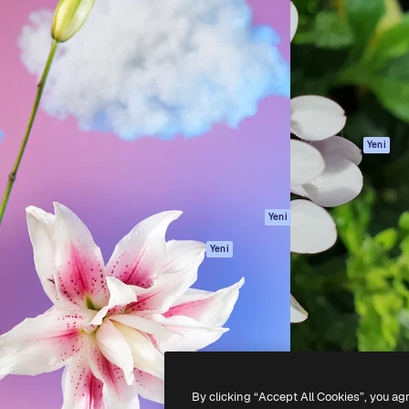
Ürünler
Başlayın
yöneteceğin yaratıcı platform.
Spaces
Academy
 işletmeler, ajanslar ve
AI Asistanı
Dokümantasyon
inde 1 milyondan fazla
AI Görüntü
Destek
Oluşturucu
Kullanım Şartları
AI video
Gizlilik Politikası
oluşturucu
Orijinaller
Yeni
AI ses oluşturucu
Çerez politikası
Stok içerik
Güven merkezi
Claude/ChatGPT
Satış ortakları
Yeni
için MCP
Kurumsal
Ajanlar
Yeni
API
Mobil Uygulama
Tüm Magnific
araçları
-
2026
Freepik Company S.L.U.
Her hakkı saklıdır
.
By clicking “Accept All Cookies”, you ag