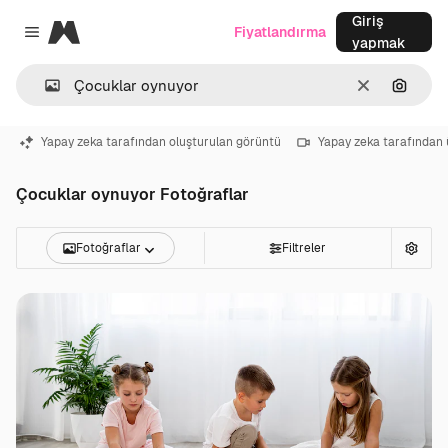
Giriş
Magnific
Fiyatlandırma
Close menu
yapmak
Temizlemek
Görünt
Yapay zeka tarafından oluşturulan görüntü
Yapay zeka tarafından 
Çocuklar oynuyor Fotoğraflar
Fotoğraflar
Filtreler