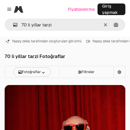
Giriş
Magnific
Fiyatlandırma
Close menu
yapmak
Temizlemek
Görünt
Yapay zeka tarafından oluşturulan görüntü
Yapay zeka tarafından 
70 li yillar tarzi Fotoğraflar
Fotoğraflar
Filtreler