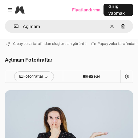
Giriş
Magnific
Fiyatlandırma
Close menu
yapmak
Temizlemek
Görünt
Yapay zeka tarafından oluşturulan görüntü
Yapay zeka tarafından 
Açlmam Fotoğraflar
Fotoğraflar
Filtreler