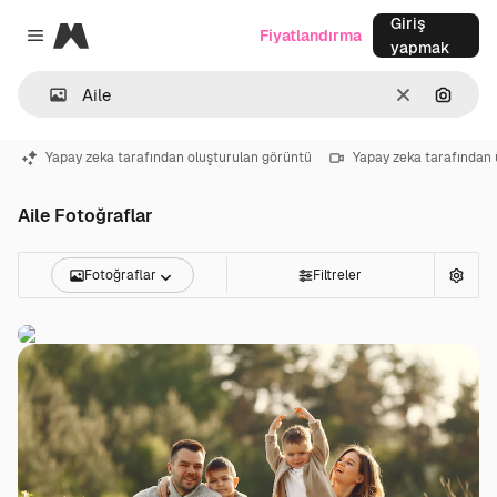
Giriş
Magnific
Fiyatlandırma
Close menu
yapmak
Temizlemek
Görünt
Yapay zeka tarafından oluşturulan görüntü
Yapay zeka tarafından 
Aile Fotoğraflar
Fotoğraflar
Filtreler