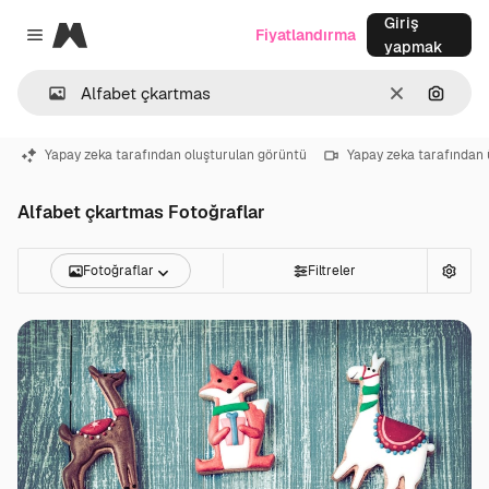
Giriş
Magnific
Fiyatlandırma
Close menu
yapmak
Temizlemek
Görünt
Yapay zeka tarafından oluşturulan görüntü
Yapay zeka tarafından 
Alfabet çkartmas Fotoğraflar
Fotoğraflar
Filtreler