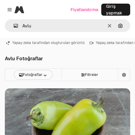
Giriş
Magnific
Fiyatlandırma
Close menu
yapmak
Temizlemek
Görünt
Yapay zeka tarafından oluşturulan görüntü
Yapay zeka tarafından 
Avlu Fotoğraflar
Fotoğraflar
Filtreler