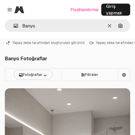
Giriş
Magnific
Fiyatlandırma
Close menu
yapmak
Temizlemek
Görünt
Yapay zeka tarafından oluşturulan görüntü
Yapay zeka tarafından 
Banyo Fotoğraflar
Fotoğraflar
Filtreler