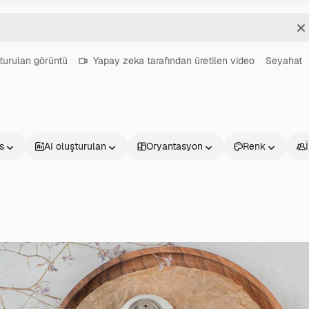
T
turulan görüntü
Yapay zeka tarafından üretilen video
Seyahat
s
AI oluşturulan
Oryantasyon
Renk