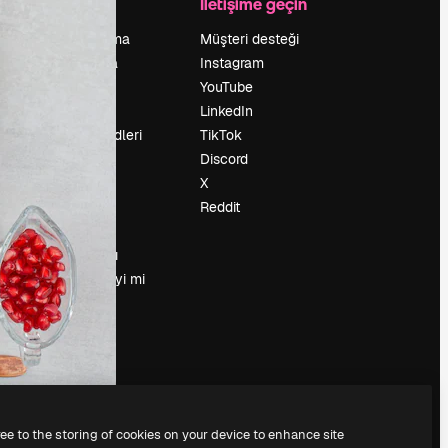
Şirket
İletişime geçin
Fiyatlandırma
Müşteri desteği
Hakkımızda
Instagram
Reviews
YouTube
Kariyer
LinkedIn
Arama trendleri
TikTok
Blog
Discord
Olaylar
X
Slidesgo
Reddit
İçerik satışı
Basın odası
Magnific.ai’yi mi
arıyorsun?
ree to the storing of cookies on your device to enhance site