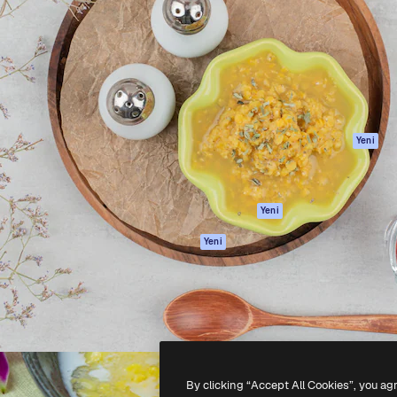
Ürünler
Başlayın
yöneteceğin yaratıcı platform.
Spaces
Academy
 işletmeler, ajanslar ve
AI Asistanı
Dokümantasyon
inde 1 milyondan fazla
AI Görüntü
Destek
Oluşturucu
Kullanım Şartları
AI video
Gizlilik Politikası
oluşturucu
Orijinaller
Yeni
AI ses oluşturucu
Çerez politikası
Stok içerik
Güven merkezi
Claude/ChatGPT
Satış ortakları
Yeni
için MCP
Kurumsal
Ajanlar
Yeni
API
Mobil Uygulama
Tüm Magnific
araçları
-
2026
Freepik Company S.L.U.
Her hakkı saklıdır
.
By clicking “Accept All Cookies”, you ag