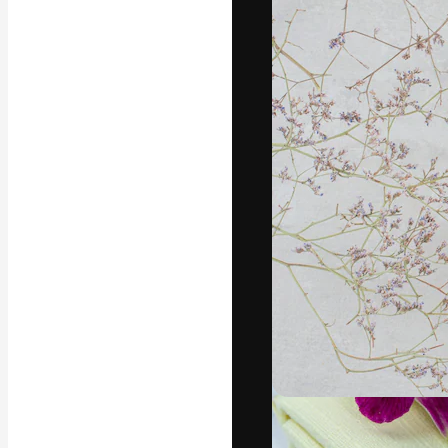
Yazı tipleri
En iyi işlerini 
Kreatif ekipler,
stüdyolar genel
abone.
Türkçe
Copyright © 2010