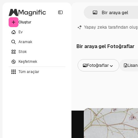
Oluştur
Yapay zeka tarafından oluş
Ev
Aramak
Bir araya gel Fotoğraflar
Stok
Keşfetmek
Fotoğraflar
Lisan
Tüm araçlar
Tüm Görseller
Vektörler
İllüstrasyonlar
Fotoğraflar
PSD
Şablonlar
Maketler
Videolar
Video çekimleri
Hareketli grafikler
Video şablonları
Simgeler
3D Modeller