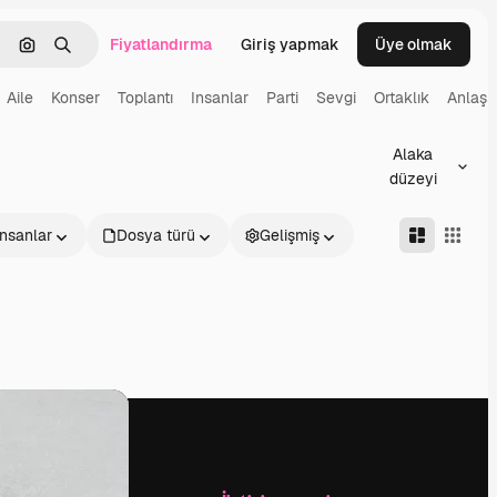
Fiyatlandırma
Giriş yapmak
Üye olmak
emizlemek
Görüntüyle ara
Aramak
Aile
Konser
Toplantı
Insanlar
Parti
Sevgi
Ortaklık
Anlaş
Alaka
düzeyi
İnsanlar
Dosya türü
Gelişmiş