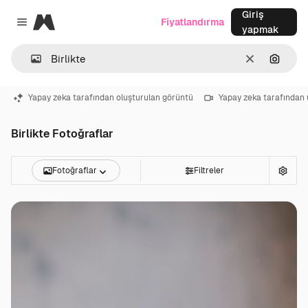
Giriş
Magnific
Fiyatlandırma
Close menu
yapmak
Temizlemek
Görünt
Yapay zeka tarafından oluşturulan görüntü
Yapay zeka tarafından 
Birlikte Fotoğraflar
Fotoğraflar
Filtreler