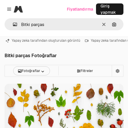
Giriş
Magnific
Fiyatlandırma
Close menu
yapmak
Temizlemek
Görünt
Yapay zeka tarafından oluşturulan görüntü
Yapay zeka tarafından 
Bitki parças Fotoğraflar
Fotoğraflar
Filtreler