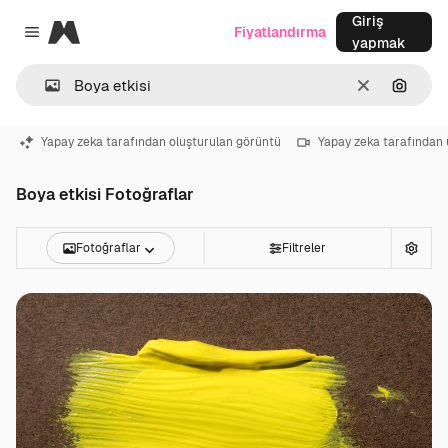
Giriş
Magnific
Fiyatlandırma
Close menu
yapmak
Temizlemek
Görünt
Yapay zeka tarafından oluşturulan görüntü
Yapay zeka tarafından 
Boya etkisi Fotoğraflar
Fotoğraflar
Filtreler