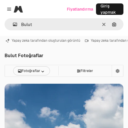
Giriş
Magnific
Fiyatlandırma
Close menu
yapmak
Temizlemek
Görünt
Yapay zeka tarafından oluşturulan görüntü
Yapay zeka tarafından 
Bulut Fotoğraflar
Fotoğraflar
Filtreler