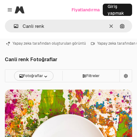
Giriş
Magnific
Fiyatlandırma
Close menu
yapmak
Temizlemek
Görünt
Yapay zeka tarafından oluşturulan görüntü
Yapay zeka tarafından 
Canli renk Fotoğraflar
Fotoğraflar
Filtreler