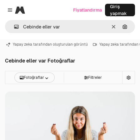
Giriş
Magnific
Fiyatlandırma
Close menu
yapmak
Temizlemek
Görünt
Yapay zeka tarafından oluşturulan görüntü
Yapay zeka tarafından 
Cebinde eller var Fotoğraflar
Fotoğraflar
Filtreler