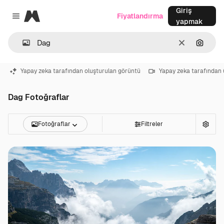
Giriş
Magnific
Fiyatlandırma
Close menu
yapmak
Temizlemek
Görünt
Yapay zeka tarafından oluşturulan görüntü
Yapay zeka tarafından 
Dag Fotoğraflar
Fotoğraflar
Filtreler