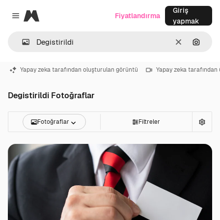
Giriş
Magnific
Fiyatlandırma
Close menu
yapmak
Temizlemek
Görünt
Yapay zeka tarafından oluşturulan görüntü
Yapay zeka tarafından 
Degistirildi Fotoğraflar
Fotoğraflar
Filtreler