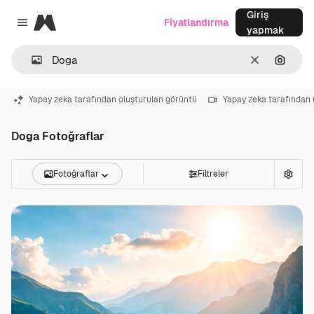
Giriş
Magnific
Fiyatlandırma
Close menu
yapmak
Temizlemek
Görünt
Yapay zeka tarafından oluşturulan görüntü
Yapay zeka tarafından 
Doga Fotoğraflar
Fotoğraflar
Filtreler