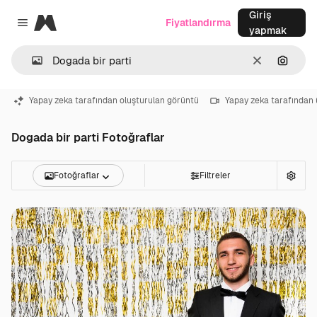
Giriş
Magnific
Fiyatlandırma
Close menu
yapmak
Temizlemek
Görünt
Yapay zeka tarafından oluşturulan görüntü
Yapay zeka tarafından 
Dogada bir parti Fotoğraflar
Fotoğraflar
Filtreler