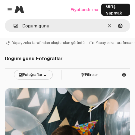
Giriş
Magnific
Fiyatlandırma
Close menu
yapmak
Temizlemek
Görünt
Yapay zeka tarafından oluşturulan görüntü
Yapay zeka tarafından 
Dogum gunu Fotoğraflar
Fotoğraflar
Filtreler