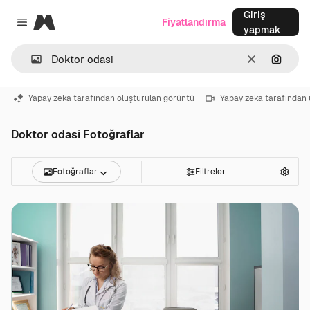
Giriş
Magnific
Fiyatlandırma
Close menu
yapmak
Temizlemek
Görünt
Yapay zeka tarafından oluşturulan görüntü
Yapay zeka tarafından 
Doktor odasi Fotoğraflar
Fotoğraflar
Filtreler