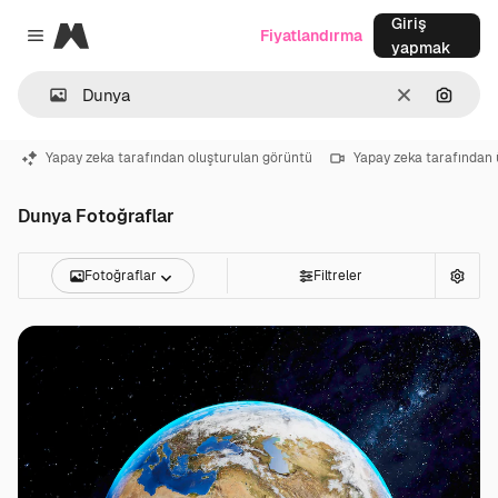
Giriş
Magnific
Fiyatlandırma
Close menu
yapmak
Temizlemek
Görünt
Yapay zeka tarafından oluşturulan görüntü
Yapay zeka tarafından 
Dunya Fotoğraflar
Fotoğraflar
Filtreler