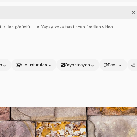
T
turulan görüntü
Yapay zeka tarafından üretilen video
s
AI oluşturulan
Oryantasyon
Renk