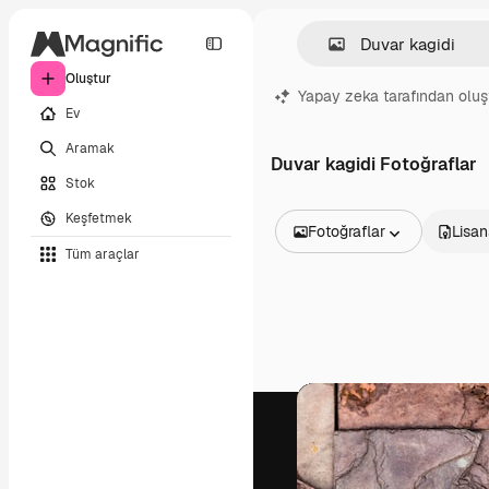
Oluştur
Yapay zeka tarafından oluş
Ev
Aramak
Duvar kagidi Fotoğraflar
Stok
Keşfetmek
Fotoğraflar
Lisan
Tüm araçlar
Tüm Görseller
Vektörler
İllüstrasyonlar
Fotoğraflar
PSD
Şablonlar
Maketler
Videolar
Video çekimleri
Hareketli grafikler
Video şablonları
Simgeler
3D Modeller