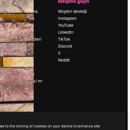
Şirket
İletişime geçin
Fiyatlandırma
Müşteri desteği
Hakkımızda
Instagram
Reviews
YouTube
Kariyer
LinkedIn
Arama trendleri
TikTok
Blog
Discord
Olaylar
X
Slidesgo
Reddit
İçerik satışı
Basın odası
Magnific.ai’yi mi
arıyorsun?
ree to the storing of cookies on your device to enhance site