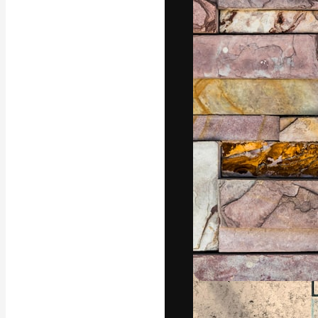
Yazı tipleri
En iyi işlerini 
Kreatif ekipler,
stüdyolar genel
abone.
Türkçe
Copyright © 2010