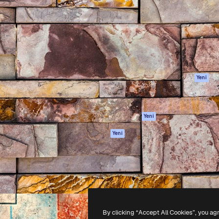
Ürünler
Başlayın
yöneteceğin yaratıcı platform.
Spaces
Academy
 işletmeler, ajanslar ve
AI Asistanı
Dokümantasyon
inde 1 milyondan fazla
AI Görüntü
Destek
Oluşturucu
Kullanım Şartları
AI video
Gizlilik Politikası
oluşturucu
Orijinaller
Yeni
AI ses oluşturucu
Çerez politikası
Stok içerik
Güven merkezi
Claude/ChatGPT
Satış ortakları
Yeni
için MCP
Kurumsal
Ajanlar
Yeni
API
Mobil Uygulama
Tüm Magnific
araçları
-
2026
Freepik Company S.L.U.
Her hakkı saklıdır
.
By clicking “Accept All Cookies”, you ag