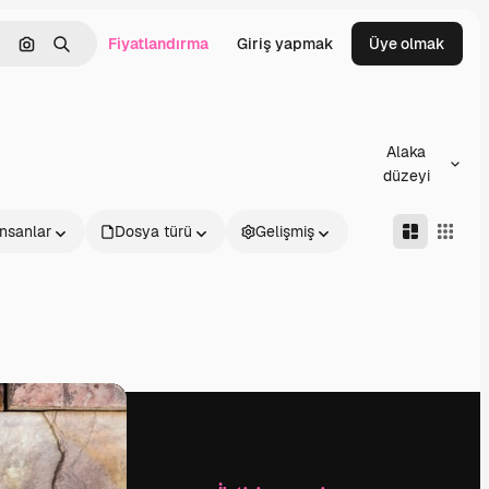
Fiyatlandırma
Giriş yapmak
Üye olmak
emizlemek
Görüntüyle ara
Aramak
Alaka
düzeyi
İnsanlar
Dosya türü
Gelişmiş