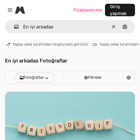
Giriş
Magnific
Fiyatlandırma
Close menu
yapmak
Temizlemek
Görünt
Yapay zeka tarafından oluşturulan görüntü
Yapay zeka tarafından 
En iyi arkadas Fotoğraflar
Fotoğraflar
Filtreler