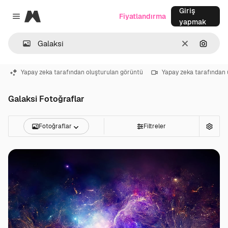
Giriş
Magnific
Fiyatlandırma
Close menu
yapmak
Temizlemek
Görünt
Yapay zeka tarafından oluşturulan görüntü
Yapay zeka tarafından 
Galaksi Fotoğraflar
Fotoğraflar
Filtreler