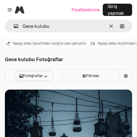
Giriş
Magnific
Fiyatlandırma
Close menu
yapmak
Temizlemek
Görünt
Yapay zeka tarafından oluşturulan görüntü
Yapay zeka tarafından 
Gece kulubu Fotoğraflar
Fotoğraflar
Filtreler