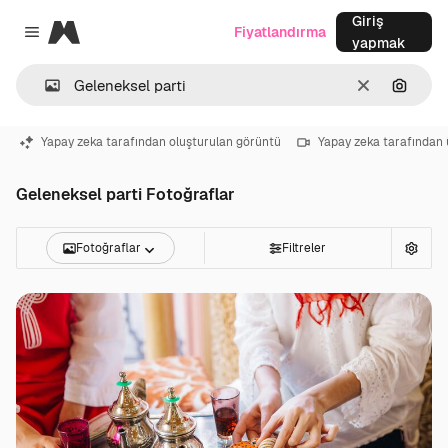
Giriş
Magnific
Fiyatlandırma
Close menu
yapmak
Temizlemek
Görünt
Yapay zeka tarafından oluşturulan görüntü
Yapay zeka tarafından 
Geleneksel parti Fotoğraflar
Fotoğraflar
Filtreler