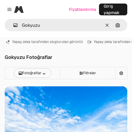
Giriş
Magnific
Fiyatlandırma
Close menu
yapmak
Temizlemek
Görünt
Yapay zeka tarafından oluşturulan görüntü
Yapay zeka tarafından 
Gokyuzu Fotoğraflar
Fotoğraflar
Filtreler